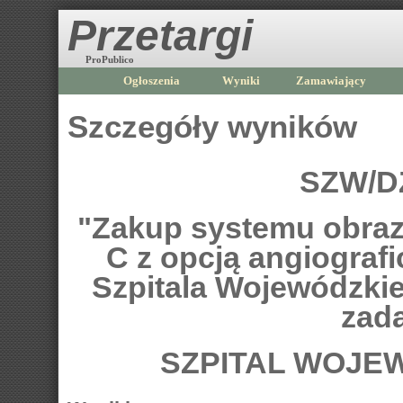
Przetargi
ProPublico
Ogłoszenia
Wyniki
Zamawiający
Szczegóły wyników
SZW/DZ
"Zakup systemu obraz
C z opcją angiografic
Szpitala Wojewódzki
zada
SZPITAL WOJE