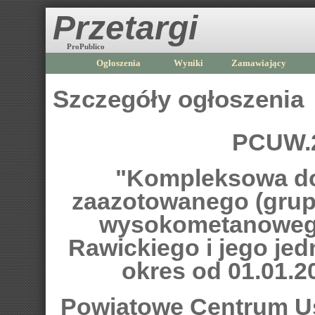
Przetargi
ProPublico
Ogłoszenia
Wyniki
Zamawiający
Szczegóły ogłoszenia
PCUW.2
"Kompleksowa do
zaazotowanego (grup
wysokometanowego
Rawickiego i jego je
okres od 01.01.20
Powiatowe Centrum U