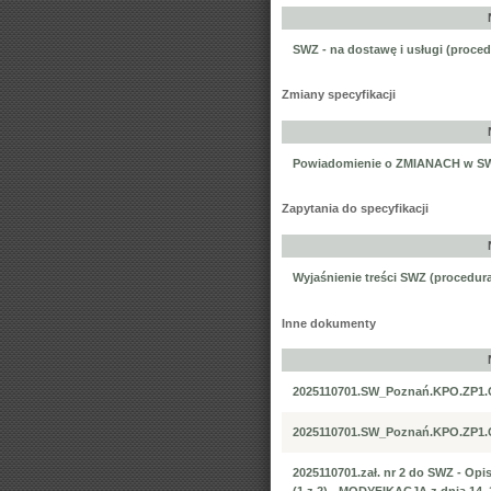
SWZ - na dostawę i usługi (proced
Zmiany specyfikacji
Powiadomienie o ZMIANACH w SWZ
Zapytania do specyfikacji
Wyjaśnienie treści SWZ (procedura
Inne dokumenty
2025110701.SW_Poznań.KPO.ZP1.C1
2025110701.SW_Poznań.KPO.ZP1.C2
2025110701.zał. nr 2 do SWZ - Op