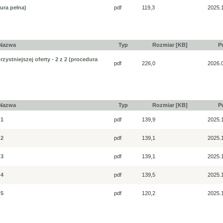
ura pełna)
pdf
119,3
2025.
Nazwa
Typ
Rozmiar [KB]
P
stniejszej oferty - 2 z 2 (procedura
pdf
226,0
2026.
Nazwa
Typ
Rozmiar [KB]
P
 1
pdf
139,9
2025.
 2
pdf
139,1
2025.
 3
pdf
139,1
2025.
 4
pdf
139,5
2025.
 5
pdf
120,2
2025.