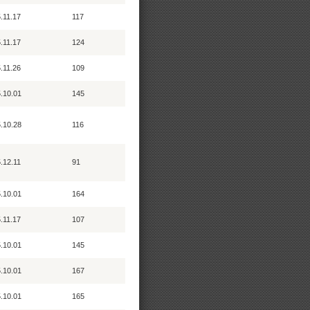
.11.17
117
.11.17
124
.11.26
109
.10.01
145
.10.28
116
.12.11
91
.10.01
164
.11.17
107
.10.01
145
.10.01
167
.10.01
165