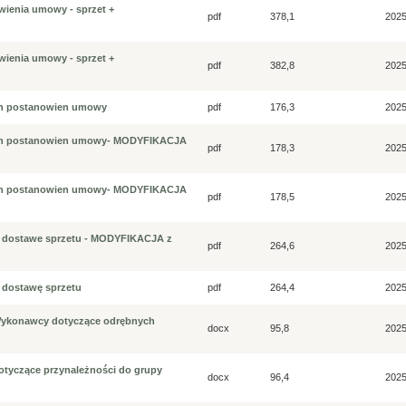
owienia umowy - sprzet +
pdf
378,1
2025
owienia umowy - sprzet +
pdf
382,8
2025
nych postanowien umowy
pdf
176,3
2025
tnych postanowien umowy- MODYFIKACJA
pdf
178,3
2025
tnych postanowien umowy- MODYFIKACJA
pdf
178,5
2025
a dostawe sprzetu - MODYFIKACJA z
pdf
264,6
2025
 dostawę sprzetu
pdf
264,4
2025
 Wykonawcy dotyczące odrębnych
docx
95,8
2025
dotyczące przynależności do grupy
docx
96,4
2025