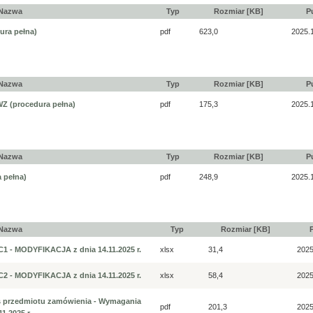
Nazwa
Typ
Rozmiar [KB]
P
ura pełna)
pdf
623,0
2025.
Nazwa
Typ
Rozmiar [KB]
P
 (procedura pełna)
pdf
175,3
2025.
Nazwa
Typ
Rozmiar [KB]
P
 pełna)
pdf
248,9
2025.
Nazwa
Typ
Rozmiar [KB]
 - MODYFIKACJA z dnia 14.11.2025 r.
xlsx
31,4
2025
 - MODYFIKACJA z dnia 14.11.2025 r.
xlsx
58,4
2025
is przedmiotu zamówienia - Wymagania
pdf
201,3
2025