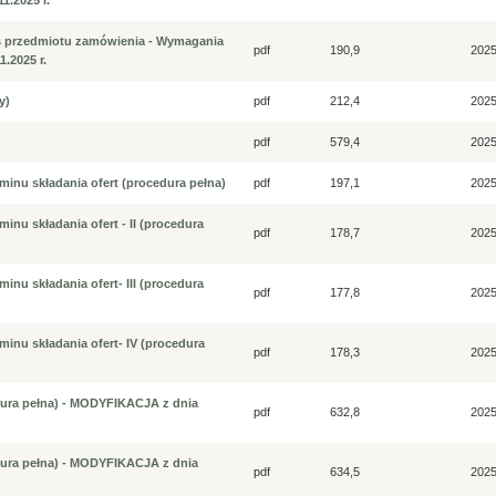
1.2025 r.
is przedmiotu zamówienia - Wymagania
pdf
190,9
2025
.2025 r.
y)
pdf
212,4
2025
pdf
579,4
2025
minu składania ofert (procedura pełna)
pdf
197,1
2025
inu składania ofert - II (procedura
pdf
178,7
2025
inu składania ofert- III (procedura
pdf
177,8
2025
inu składania ofert- IV (procedura
pdf
178,3
2025
dura pełna) - MODYFIKACJA z dnia
pdf
632,8
2025
dura pełna) - MODYFIKACJA z dnia
pdf
634,5
2025