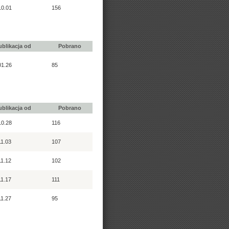
10.01
156
ublikacja od
Pobrano
01.26
85
ublikacja od
Pobrano
10.28
116
11.03
107
11.12
102
11.17
111
11.27
95