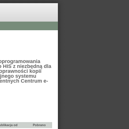
 oprogramowania
 HIS z niezbędną dla
poprawności kopii
yjnego systemu
gentnych Centrum e-
ublikacja od
Pobrano