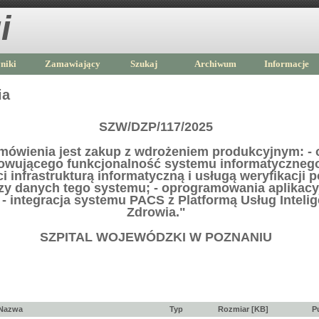
i
niki
Zamawiający
Szukaj
Archiwum
Informacje
ia
SZW/DZP/117/2025
mówienia jest zakup z wdrożeniem produkcyjnym: -
owującego funkcjonalność systemu informatycznego
ci infrastrukturą informatyczną i usługą weryfikacji 
y danych tego systemu; - oprogramowania aplikac
 - integracja systemu PACS z Platformą Usług Inteli
Zdrowia."
SZPITAL WOJEWÓDZKI W POZNANIU
Nazwa
Typ
Rozmiar [KB]
P