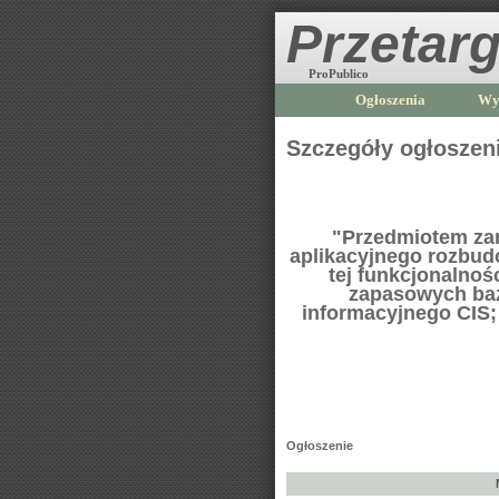
Przetarg
ProPublico
Ogłoszenia
Wy
Szczegóły ogłoszen
"Przedmiotem za
aplikacyjnego rozbud
tej funkcjonalnoś
zapasowych baz
informacyjnego CIS;
Ogłoszenie