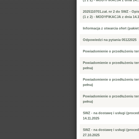
(1 z 2) - MODYFIKACJA z dnia 14..1
2025110701.zał. nr 2 do SWZ - Op
(1 z 2) - MODYFIKACJA z dnia 14.11
Informacja z otwarcia ofert (pakiet
Odpowiedzi na pytania 05122025
Powiadomienie o przedłużeniu ter
Powiadomienie o przedłużeniu term
pełna)
Powiadomienie o przedłużeniu term
pełna)
Powiadomienie o przedłużeniu term
pełna)
SWZ - na dostawę i usługi (proce
14.11.2025
SWZ - na dostawę i usługi (proce
27.10.2025