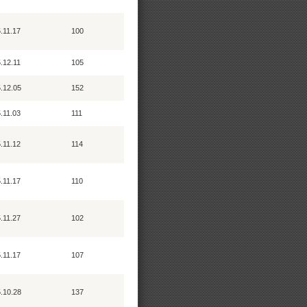
.11.17
100
.12.11
105
.12.05
152
.11.03
111
.11.12
114
.11.17
110
.11.27
102
.11.17
107
.10.28
137