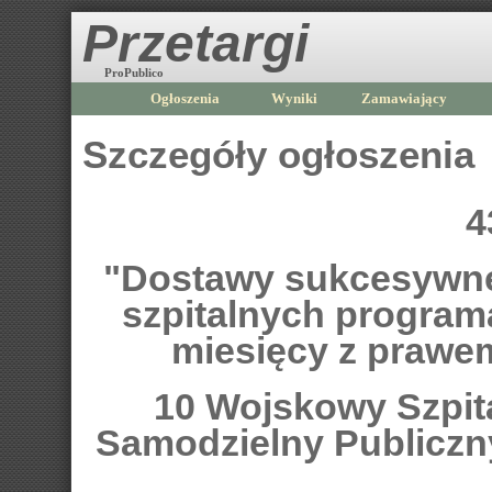
Przetargi
ProPublico
Ogłoszenia
Wyniki
Zamawiający
Szczegóły ogłoszenia
4
"Dostawy sukcesywne
szpitalnych program
miesięcy z prawem
10 Wojskowy Szpital
Samodzielny Publiczn