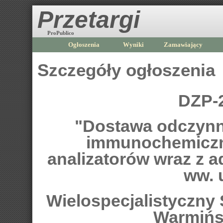
Przetargi
ProPublico
Ogłoszenia
Wyniki
Zamawiający
Szczegóły ogłoszenia
DZP-
"Dostawa odczynn
immunochemiczn
analizatorów wraz z 
ww. 
Wielospecjalistyczny S
Warmińs