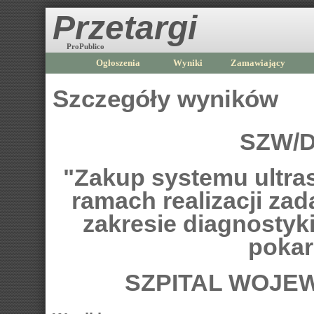
Przetargi
ProPublico
Ogłoszenia
Wyniki
Zamawiający
Szczegóły wyników
SZW/D
"Zakup systemu ultra
ramach realizacji za
zakresie diagnostyki
poka
SZPITAL WOJE