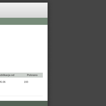
ublikacja od
Pobrano
05.06
193