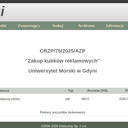
i
niki
Zamawiający
Szukaj
Archiwum
Informacje
CRZP/75/2025/AZP
"Zakup kubków reklamowych"
Uniwersytet Morski w Gdyni
Nazwa
Typ
Rozmiar [KB]
P
ejszej oferty
pdf
680,5
2025.
Pobierz wszystkie dokumenty
©2006-2026
Datacomp Sp. z o.o.