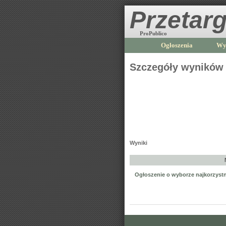
Przetarg
ProPublico
Ogłoszenia
Wy
Szczegóły wyników
Wyniki
Ogłoszenie o wyborze najkorzystni