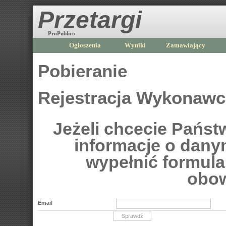
Przetargi
ProPublico
Ogłoszenia
Wyniki
Zamawiający
Pobieranie
Rejestracja Wykonaw
Jeżeli chcecie Pańs
informacje o dan
wypełnić formular
obow
Email