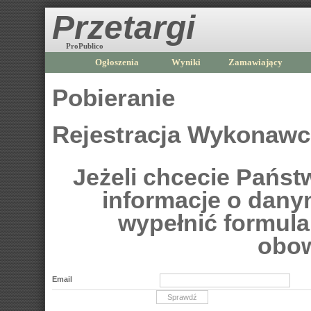
Przetargi
ProPublico
Ogłoszenia
Wyniki
Zamawiający
Pobieranie
Rejestracja Wykonaw
Jeżeli chcecie Pańs
informacje o dan
wypełnić formular
obow
Email