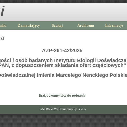
i
niki
Zamawiający
Szukaj
Archiwum
Informacje
ia
AZP-261-42/2025
gości i osób badanych Instytutu Biologii Doświadcza
PAN, z dopuszczeniem składania ofert częściowych"
i Doświadczalnej imienia Marcelego Nenckiego Polski
Brak dokumentów do pobrania
©2006-2026
Datacomp Sp. z o.o.