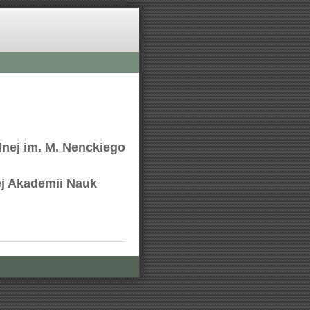
lnej im. M. Nenckiego
ej Akademii Nauk