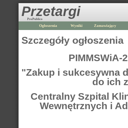
Przetargi
ProPublico
Ogłoszenia
Wyniki
Zamawiający
Szczegóły ogłoszenia
PIMMSWiA-23
"Zakup i sukcesywna d
do ich 
Centralny Szpital Kl
Wewnętrznych i Ad